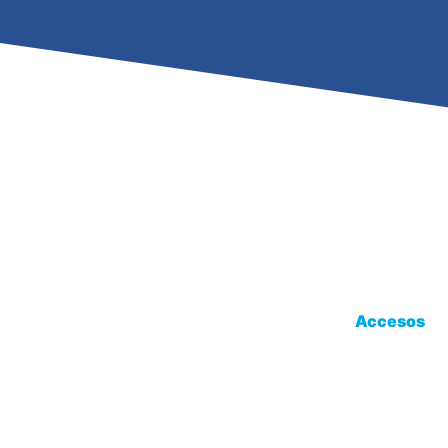
Accesos
Programa De 
Instituto de Educacion Superior
Contáctanos
Ciencias de la Salud Barton
Servicios