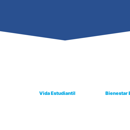
Vida Estudiantil
Bienestar 
Estudio
Biblioteca Virtual
Bolsa de Tra
Intranet
Seguimiento 
Procesos Académicos