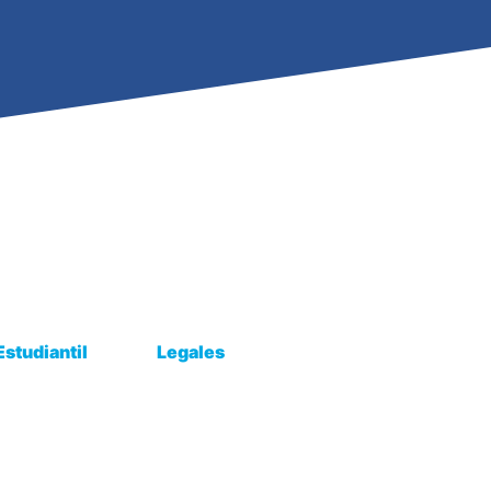
Estudiantil
Legales
bajo
Convenios
al egresado
Canal ético