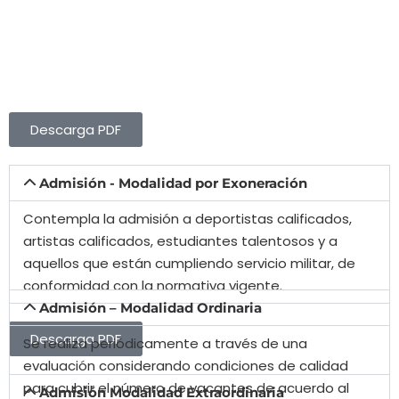
Descarga PDF
Admisión - Modalidad por Exoneración
Contempla la admisión a deportistas calificados,
artistas calificados, estudiantes talentosos y a
aquellos que están cumpliendo servicio militar, de
conformidad con la normativa vigente.
Admisión – Modalidad Ordinaria
Descarga PDF
Se realiza periódicamente a través de una
evaluación considerando condiciones de calidad
para cubrir el número de vacantes de acuerdo al
Admisión Modalidad Extraordinaria